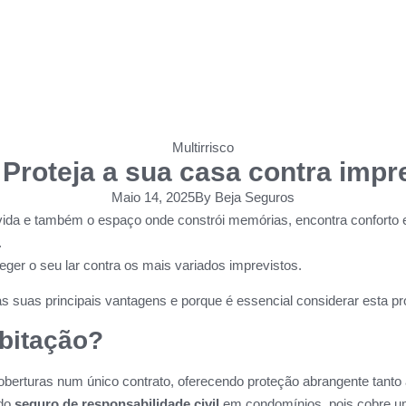
Multirrisco
 Proteja a sua casa contra impr
Maio 14, 2025
By
Beja Seguros
a e também o espaço onde constrói memórias, encontra conforto e gu
.
eger o seu lar contra os mais variados imprevistos.
as suas principais vantagens e porque é essencial considerar esta pr
abitação?
berturas num único contrato, oferecendo proteção abrangente tanto a
 do
seguro de responsabilidade civil
em condomínios, pois cobre u