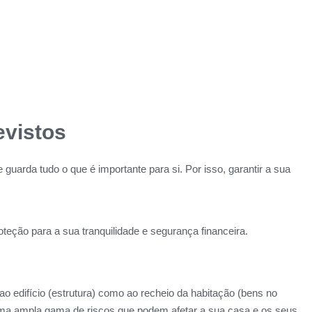
evistos
arda tudo o que é importante para si. Por isso, garantir a sua
oteção para a sua tranquilidade e segurança financeira.
o edifício (estrutura) como ao recheio da habitação (bens no
ma ampla gama de riscos que podem afetar a sua casa e os seus