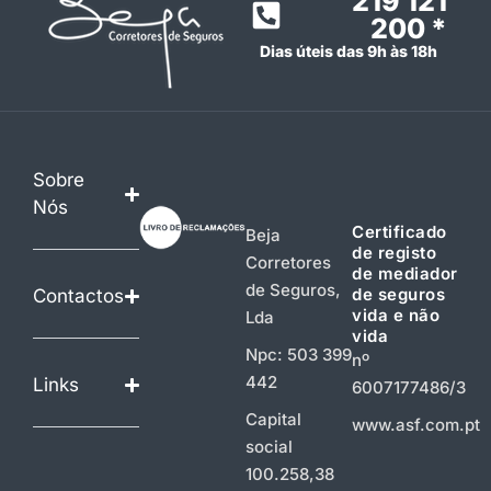
219 121
200 *
Dias úteis das 9h às 18h
Sobre
Nós
Certificado
Beja
de registo
Corretores
de mediador
de Seguros,
de seguros
Contactos
vida e não
Lda
vida
Npc: 503 399
nº
442
Links
6007177486/3
Capital
www.asf.com.pt
social
100.258,38