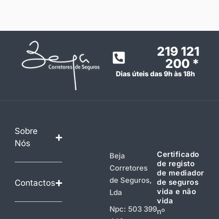
219 121
200 *
Dias úteis das 9h às 18h
Sobre
Nós
Certificado
Beja
de registo
Corretores
de mediador
de Seguros,
de seguros
Contactos
vida e não
Lda
vida
Npc: 503 399
nº