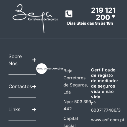
219 121
200 *
Dias úteis das 9h às 18h
Sobre
Nós
Certificado
Beja
de registo
Corretores
de mediador
de Seguros,
de seguros
Contactos
vida e não
Lda
vida
Npc: 503 399
nº
442
Links
6007177486/3
Capital
www.asf.com.pt
social