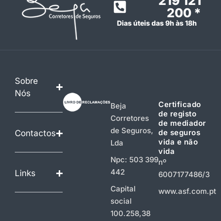
219 121
200 *
Dias úteis das 9h às 18h
Sobre
Nós
Certificado
Beja
de registo
Corretores
de mediador
de Seguros,
de seguros
Contactos
vida e não
Lda
vida
Npc: 503 399
nº
442
Links
6007177486/3
Capital
www.asf.com.pt
social
100.258,38