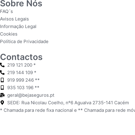
Sobre Nós
FAQ´s
Avisos Legais
Informação Legal
Cookies
Política de Privacidade
Contactos
219 121 200 *
219 144 109 *
919 999 246 **
935 103 196 **
geral@bejaseguros.pt
SEDE: Rua Nicolau Coelho, nº6 Agualva 2735-141 Cacém
* Chamada para rede fixa nacional e ** Chamada para rede móv