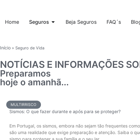
Home
Seguros
Beja Seguros
FAQ´s
Blo
Início
»
Seguro de Vida
NOTÍCIAS E INFORMAÇÕES S
Preparamos
hoje o amanhã...
MULTIRRISCO
Sismos: O que fazer durante e após para se proteger?
Em Portugal, os sismos, embora não sejam tão frequentes como
são uma realidade que exige preparação e atenção. Saiba o qu
sismo para proteger a sua família e o seu lar.